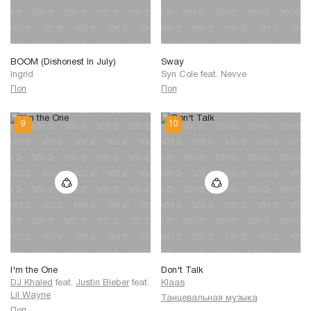
BOOM (Dishonest In July)
Sway
Ingrid
Syn Cole
feat.
Nevve
Поп
Поп
I'm the One
Don't Talk
DJ Khaled
feat.
Justin Bieber
feat.
Klaas
Lil Wayne
Танцевальная музыка
Поп