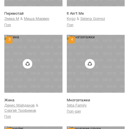
Перемотай
It Ain't Me
Эмма М
&
Миша Марвин
Kygo
&
Selena Gomez
Поп
Поп
Жена
Многоэтажки
Денис Майданов
&
5sta Family
Сергей Трофимов
Поп-рэп
Поп