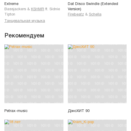
Extreme
Dat Disco Swindle (Extended
Bassjackers
&
KSHMR
ft.
Sidnie
Version)
Tipton
Firebeatz
&
Schella
Танцевальная музыка
Рекомендуем
Petrax-music
ДэнсХИТ 90