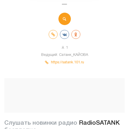
—
1
Ведущий:
Сатанк_КАЙОВА
https://satank.101.ru
Слушать новинки радио
RadioSATANK