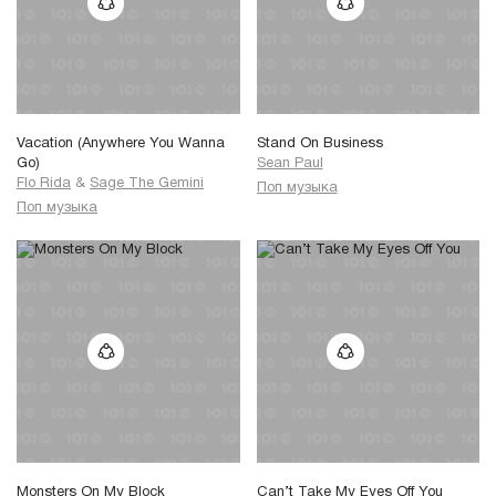
Vacation (Anywhere You Wanna
Stand On Business
Go)
Sean Paul
Flo Rida
&
Sage The Gemini
Поп музыка
Поп музыка
Monsters On My Block
Can’t Take My Eyes Off You