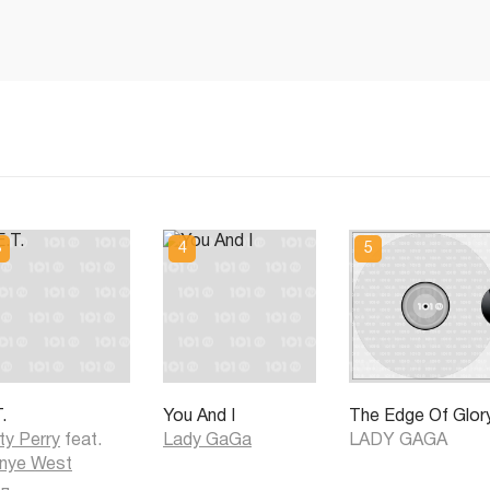
.
You And I
The Edge Of Glor
ty Perry
feat.
Lady GaGa
LADY GAGA
nye West