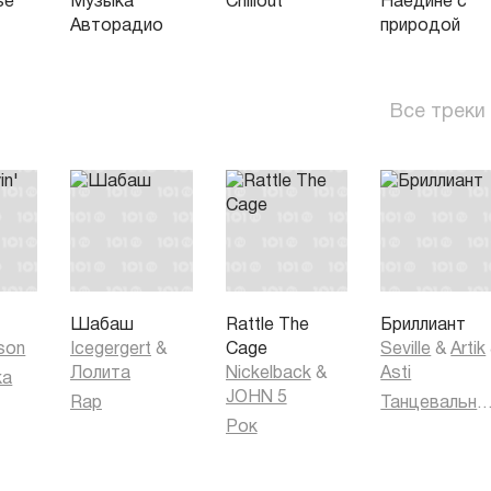
se
Музыка
Chillout
Наедине с
Авторадио
природой
Все треки
'
Шабаш
Rattle The
Бриллиант
kson
Icegergert
&
Cage
Seville
&
Artik
Лолита
Nickelback
&
Asti
ка
JOHN 5
Rap
Танцевальная муз
Рок