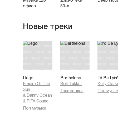
Музыка для
Дискотека
Deep Hou
офиса
80-х
Новые треки
Llego
Barthelona
I'd Be Lyin
Empire Of The
Sofi Tukker
Kelly Clar
Sun
Танцевальная музыка
Поп музы
&
Danny Ocean
&
FIFA Sound
Поп музыка