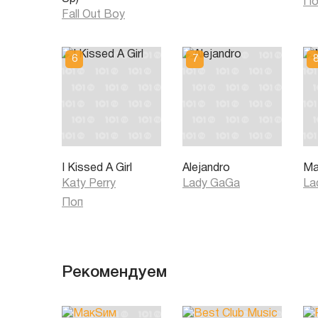
По
Fall Out Boy
I Kissed A Girl
Alejandro
Ma
Katy Perry
Lady GaGa
La
Поп
Рекомендуем