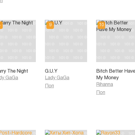
п
rry The Night
G.U.Y
Bitch Better Hav
dy GaGa
Lady GaGa
My Money
Rihanna
Поп
Поп