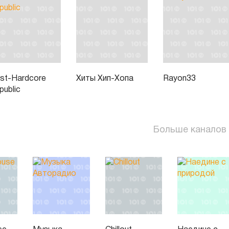
st-Hardcore
Хиты Хип-Хопа
Rayon33
public
Больше каналов