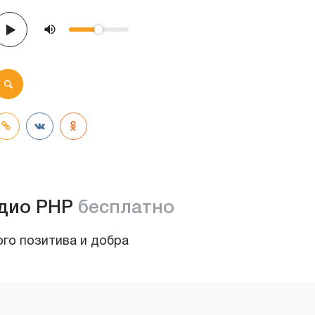
дио PHP
бесплатно
ого позитива и добра