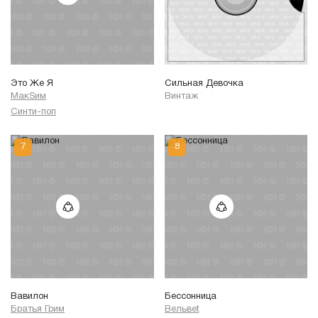
Это Же Я
Сильная Девочка
МакSим
Винтаж
Синти-поп
Вавилон
Бессонница
Братья Грим
Вельвеt