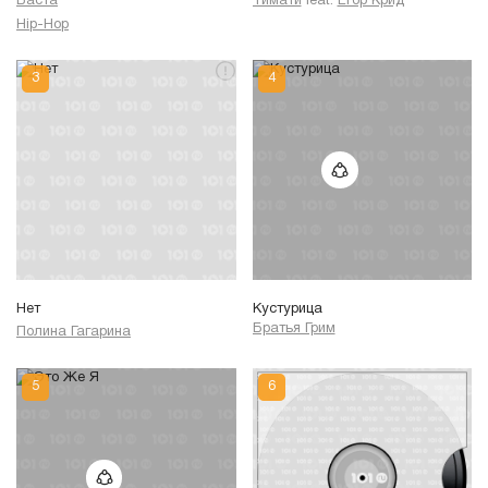
Баста
Тимати
feat.
Егор Крид
Hip-Hop
Нет
Кустурица
Братья Грим
Полина Гагарина