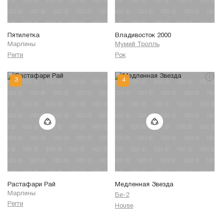
Пятилетка
Владивосток 2000
Марлины
Мумий Тролль
Регги
Рок
Растафари Рай
Медленная Звезда
Марлины
Би-2
Регги
House