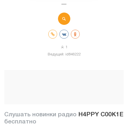
—
1
Ведущий:
id846222
Слушать новинки радио
H4PPY C00K1E
бесплатно