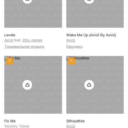
Levels
Wake Me Up (Avicii By Avicii)
Avicii
feat.
Etta James
Avicii
Танцевальная музыка
Евродэнс
Fix Me
Silhouettes
Swanky Tunes
Avicii