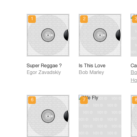
Super Reggae ?
Is This Love
Ca
Egor Zavadskiy
Bob Marley
Bo
Ho