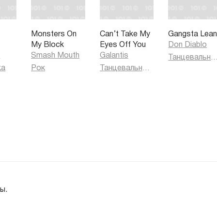
s
Monsters On
Can’t Take My
Gangsta Lea
My Block
Eyes Off You
Don Diablo
h
Smash Mouth
Galantis
Танцевальная муз
ка
Рок
Танцевальная музыка
ы.