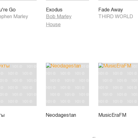
u're Go
Exodus
Fade Away
ephen Marley
Bob Marley
THIRD WORLD
House
ты
Neodagestan
MusicEraFM