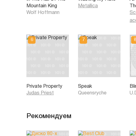
Mountain King
Metallica
Th
Wolf Hoffmann
Sc
ac
Private Property
Speak
Bl
Judas Priest
Queensryche
U.
Рекомендуем