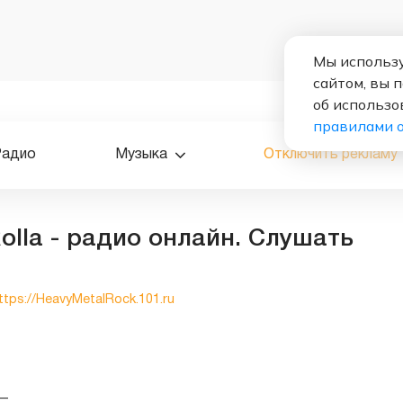
Мы использу
сайтом, вы 
об использо
правилами 
Радио
Музыка
Отключить рекламу
olla - радио онлайн. Слушать
ttps://HeavyMetalRock.101.ru
—