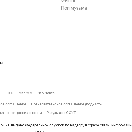
Gemini
Поп музыка
ы.
iOS
Android
ВКонтакте
кое соглашение
Пользовательское соглашение (подкасты)
ка конфиденциальности
Результаты СОУТ
9.2021, выдано Федеральной службой по надзору в сфере связи, информаци