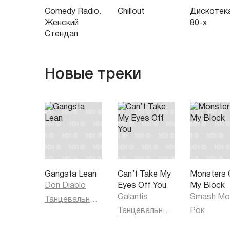
Comedy Radio.
Chillout
Дискотек
Женский
80-х
Стендап
Новые треки
Gangsta Lean
Can’t Take My
Monsters 
Don Diablo
Eyes Off You
My Block
Galantis
Smash Mo
Танцевальная музыка
Танцевальная музыка
Рок