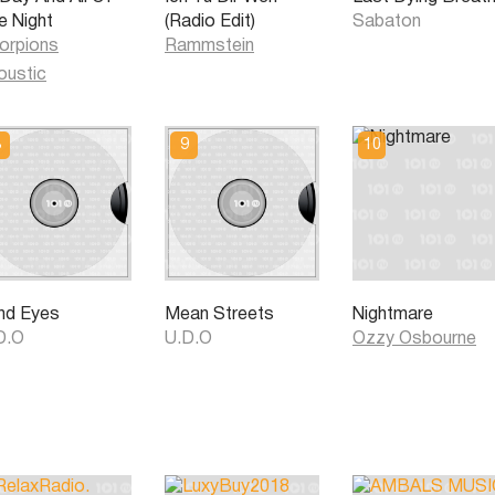
e Night
(Radio Edit)
Sabaton
orpions
Rammstein
oustic
ind Eyes
Mean Streets
Nightmare
D.O
U.D.O
Ozzy Osbourne