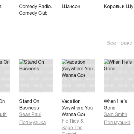
а
Comedy Radio.
Шансон
Король и Шу
Comedy Club
Все треки
On
Stand On
Vacation
When He’s
Business
(Anywhere You
Gone
uth
Sean Paul
Wanna Go)
Sam Smith
Flo Rida
&
Поп музыка
Поп музыка
Sage The