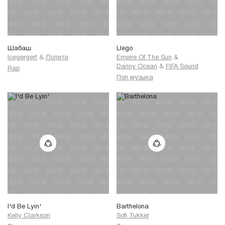
Шабаш
Llego
Icegergert
&
Лолита
Empire Of The Sun
&
Danny Ocean
&
FIFA Sound
Rap
Поп музыка
I'd Be Lyin'
Barthelona
Kelly Clarkson
Sofi Tukker