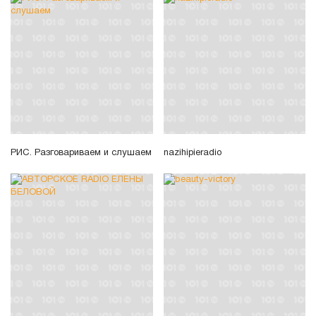
РИС. Разговариваем и слушаем
nazihipieradio