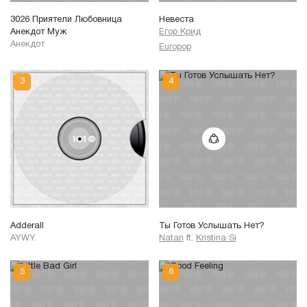
3026 Приятели Любовница
Невеста
Анекдот Муж
Егор Крид
Анекдот
Europop
Adderall
Ты Готов Услышать Нет?
AYWY.
Natan
ft.
Kristina Si