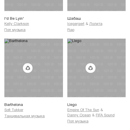
I'd Be Lyin'
Шабаш
Kelly Clarkson
Icegergert
&
Лолита
Поп музыка
Rap
Barthelona
Llego
Sofi Tukker
Empire Of The Sun
&
Danny Ocean
&
FIFA Sound
Танцевальная музыка
Поп музыка