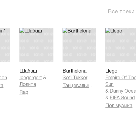
Все треки
'
Шабаш
Barthelona
Llego
kson
Icegergert
&
Sofi Tukker
Empire Of Th
Лолита
Sun
ка
Танцевальная музыка
&
Danny Oce
Rap
&
FIFA Sound
Поп музыка