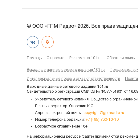
© ООО «ГПМ Радио» 2026. Все права защищен
Помощь
О проекте
Реклама на 101.ru
Обратная связь
Выходные данные сетевого издания 101.ru
Пользовательс
Интеллектуальные права и отказ от ответственности
Полити
Выходные данные сетевого издания 101.ru
Свидетельство о регистрации СМИ Эл № ФС77-81931 от 16.0
Учредитель сетевого издания: Общество с ограниченной
Главный редактор: Огорелин К.С.
Адрес электронной почты:
copyright@gpmradio.ru
Номер телефона редакции:
+7 (495) 730-10-10
Возрастное ограничение 18+
На информационном ресурсе (сайте) применяются рекоменда