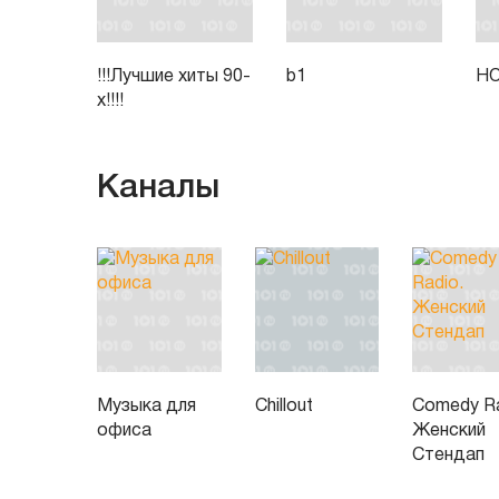
!!!Лучшие хиты 90-
b1
HO
х!!!!
Каналы
Музыка для
Chillout
Comedy Ra
офиса
Женский
Стендап