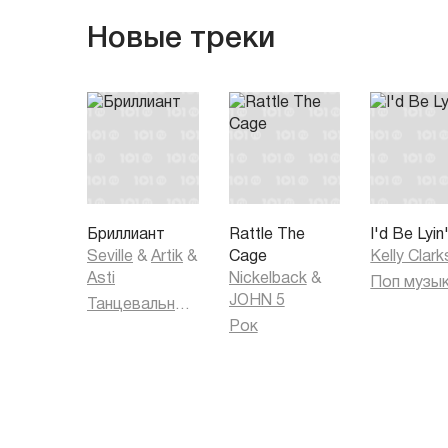
Новые треки
Бриллиант
Rattle The
I'd Be Lyin
Seville
&
Artik
&
Cage
Kelly Clar
Asti
Nickelback
&
Поп музы
JOHN 5
Танцевальная музыка
Рок