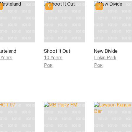
steland
Shoot It Out
New Divide
 Years
10 Years
Linkin Park
Рок
Рок