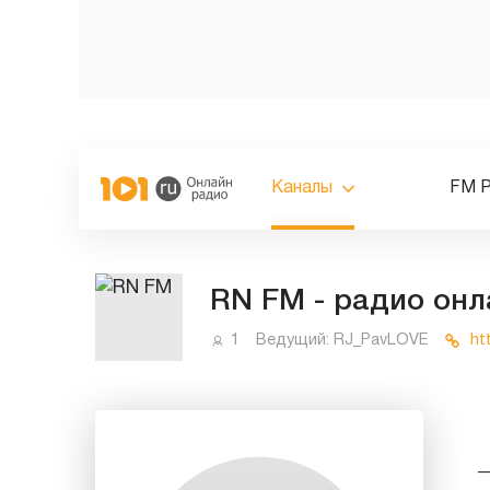
Каналы
FM 
RN FM - радио онл
1
Ведущий:
RJ_PavLOVE
ht