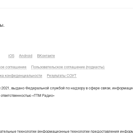
ы.
iOS
Android
ВКонтакте
кое соглашение
Пользовательское соглашение (подкасты)
ка конфиденциальности
Результаты СОУТ
9.2021, выдано Федеральной службой по надзору в сфере связи, информаци
 ответственностью «ГПМ Радио»
тельные технологии (информационные технологии предоставления информа