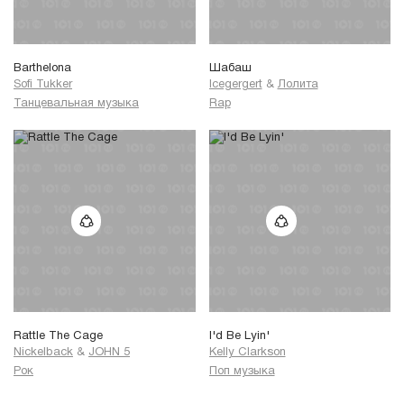
Barthelona
Шабаш
Sofi Tukker
Icegergert
&
Лолита
Танцевальная музыка
Rap
Rattle The Cage
I'd Be Lyin'
Nickelback
&
JOHN 5
Kelly Clarkson
Рок
Поп музыка