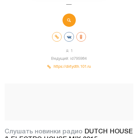
—
1
Ведущий:
id795984
https://dirtydth.101.ru
Слушать новинки радио
DUTCH HOUSE