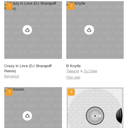
Crazy In Love (DJ Sharapoff
В Клубе
Remix)
Тимати
&
DJ Dlee
Beyonce
Поп-рэп