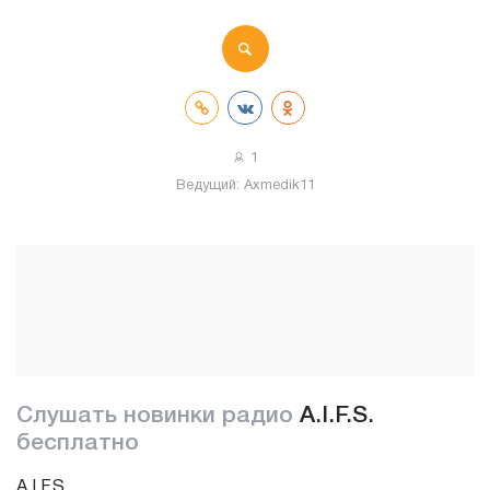
1
Ведущий:
Axmedik11
Слушать новинки радио
A.I.F.S.
бесплатно
A.I.F.S.