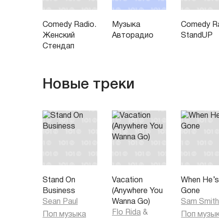
Comedy Radio.
Музыка
Comedy Ra
Женский
Авторадио
StandUP
Стендап
Новые треки
Stand On
Vacation
When He’
Business
(Anywhere You
Gone
Sean Paul
Wanna Go)
Sam Smit
Flo Rida
&
Поп музыка
Поп музы