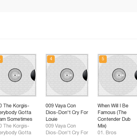
0 The Korgis-
009 Vaya Con
When Will I Be
erybody Gotta
Dios-Don't Cry For
Famous (The
arn Sometimes
Louie
Contender Dub
0 The Korgis-
009 Vaya Con
Mix)
erybody Gotta
Dios-Don't Cry For
01. Bros