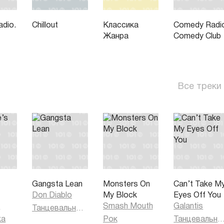
dio.
Chillout
Классика
Comedy Radi
Жанра
Comedy Club
Все треки
s
Gangsta Lean
Monsters On
Can’t Take M
Don Diablo
My Block
Eyes Off You
h
Smash Mouth
Galantis
Танцевальная музыка
ка
Рок
Танцевальная муз