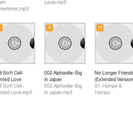
arn
Louie.mp3
metimes.mp3
8 Soft Cell-
002 Alphaville-Big
No Longer Friend
inted Love
In Japan
(Extended Version
8 Soft Cell-
002 Alphaville-Big
01. Humpe &
inted Love.mp3
In Japan.mp3
Humpe