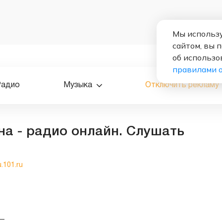
Мы использу
сайтом, вы 
об использо
правилами 
Радио
Музыка
Отключить рекламу
на - радио онлайн. Слушать
u.101.ru
—