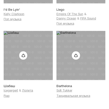
I'd Be Lyin'
Llego
Kelly Clarkson
Empire Of The Sun
&
Danny Ocean
&
FIFA Sound
Поп музыка
Поп музыка
Шабаш
Barthelona
Icegergert
&
Лолита
Sofi Tukker
Rap
Танцевальная музыка