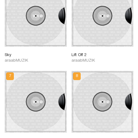
Sky
Lift Off 2
araabMUZIK
araabMUZIK