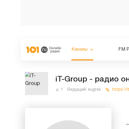
Каналы
FM 
iT-Group - радио 
1
Ведущий:
sugres
https://i