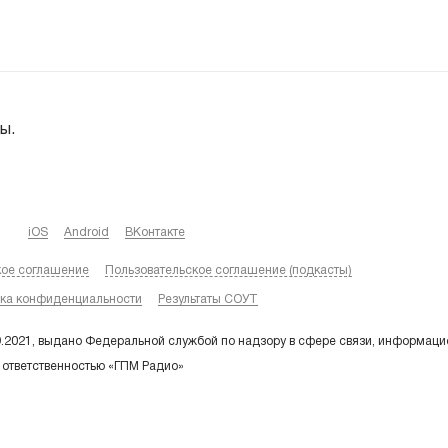
ы.
iOS
Android
ВКонтакте
кое соглашение
Пользовательское соглашение (подкасты)
ка конфиденциальности
Результаты СОУТ
9.2021, выдано Федеральной службой по надзору в сфере связи, информаци
 ответственностью «ГПМ Радио»