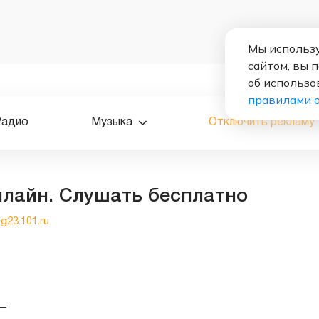
Мы использу
сайтом, вы 
об использо
правилами 
Радио
Музыка
Отключить рекламу
онлайн. Слушать бесплатно
tg23.101.ru
—