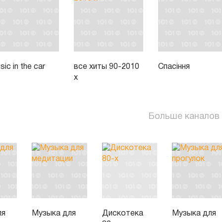
ic in the car
все хиты 90-2010
Спасiння
х
Больше каналов
ля
Музыка для
Дискотека
Музыка для