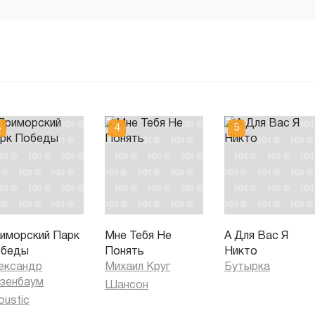
иморский Парк
Мне Тебя Не
А Для Вас Я
беды
Понять
Никто
ександр
Михаил Круг
Бутырка
зенбаум
Шансон
oustic