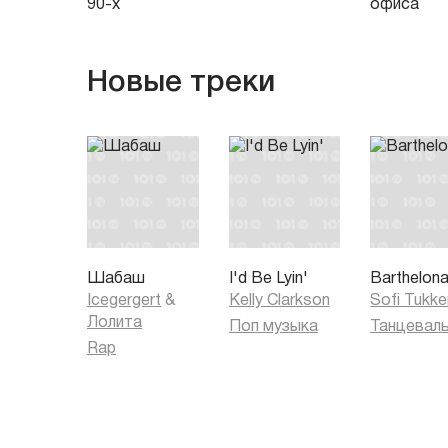
90-х
офиса
Новые треки
Шабаш
I'd Be Lyin'
Barthelon
Icegergert
&
Kelly Clarkson
Sofi Tukke
Лолита
Поп музыка
Rap