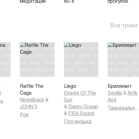
медитации
80-х
прогулок
Все треки
a
Rattle The
Llego
Бриллиант
r
Cage
Empire Of The
Seville
&
Artik
Nickelback
&
Sun
Asti
Танцевальная музыка
JOHN 5
&
Danny Ocean
Танцевальная муз
&
FIFA Sound
Рок
Поп музыка