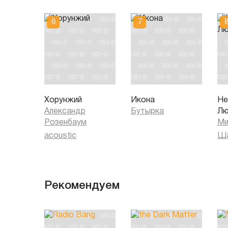
Хорунжий
Икона
Не
Александр
Бутырка
Лю
Розенбаум
Ми
acoustic
Ша
Рекомендуем