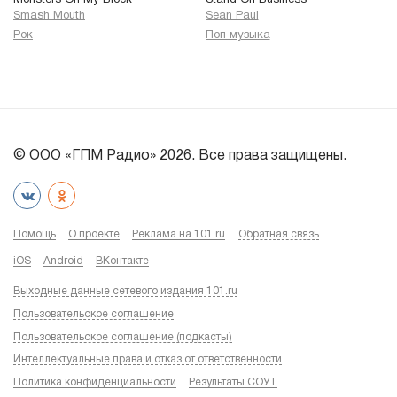
Monsters On My Block
Stand On Business
Smash Mouth
Sean Paul
Рок
Поп музыка
© ООО «ГПМ Радио» 2026. Все права защищены.
Помощь
О проекте
Реклама на 101.ru
Обратная связь
iOS
Android
ВКонтакте
Выходные данные сетевого издания 101.ru
Пользовательское соглашение
Пользовательское соглашение (подкасты)
Интеллектуальные права и отказ от ответственности
Политика конфиденциальности
Результаты СОУТ