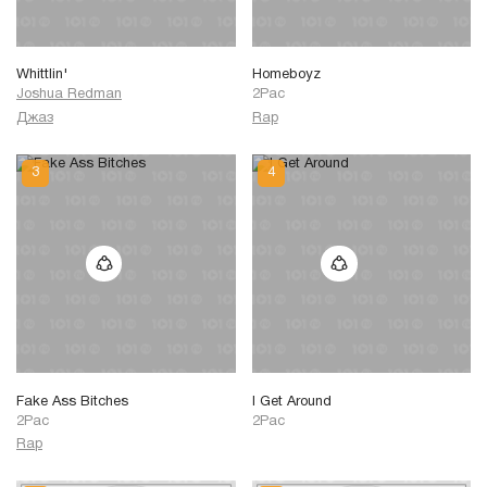
Whittlin'
Homeboyz
Joshua Redman
2Pac
Джаз
Rap
Fake Ass Bitches
I Get Around
2Pac
2Pac
Rap