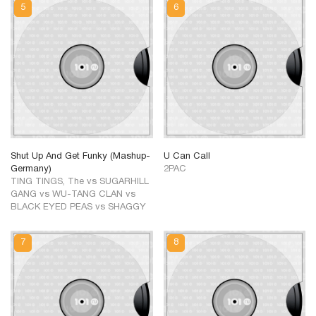
Shut Up And Get Funky (Mashup-
U Can Call
Germany)
2PAC
TING TINGS, The vs SUGARHILL
GANG vs WU-TANG CLAN vs
BLACK EYED PEAS vs SHAGGY