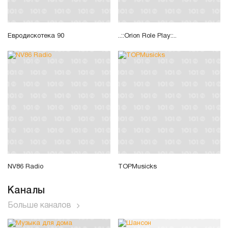
Евродискотека 90
..::Orion Role Play::..
NV86 Radio
TOPMusicks
Каналы
Больше каналов