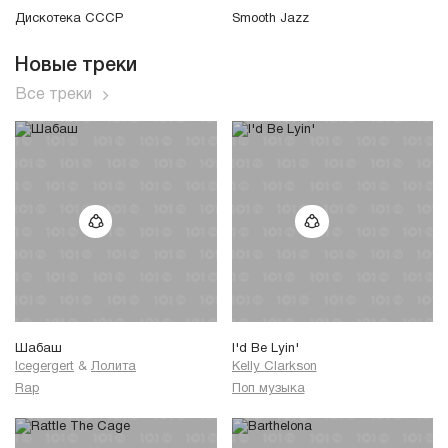
Дискотека СССР
Smooth Jazz
Новые треки
Все треки
Шабаш
I'd Be Lyin'
Icegergert
&
Лолита
Kelly Clarkson
Rap
Поп музыка