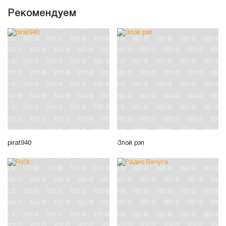
Рекомендуем
pirat940
Злой рэп