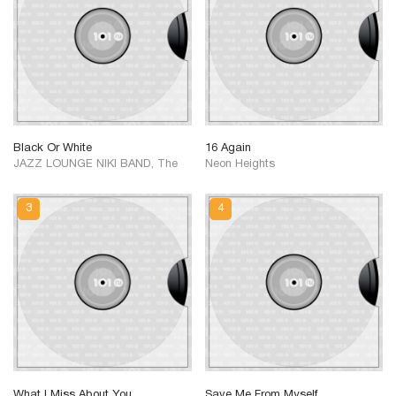
Black Or White
16 Again
JAZZ LOUNGE NIKI BAND, The
Neon Heights
What I Miss About You
Save Me From Myself