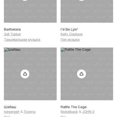
Barthelona
I'd Be Lyin'
Sofi Tukker
Kelly Clarkson
Танцевальная музыка
Поп музыка
Шабаш
Rattle The Cage
Icegergert
&
Лолита
Nickelback
&
JOHN 5