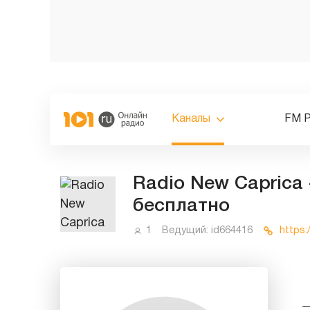
Каналы
FM 
Radio New Caprica
бесплатно
1
Ведущий:
id664416
https: