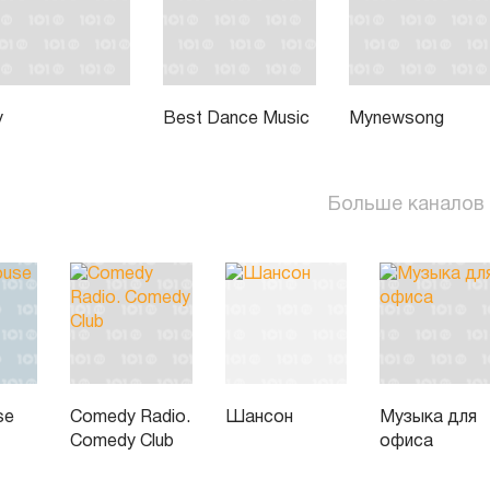
у
Best Dance Music
Mynewsong
Больше каналов
se
Comedy Radio.
Шансон
Музыка для
Comedy Club
офиса