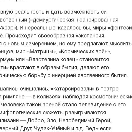
ивную реальность и дать возможность ей
явственный («демиургическая нюансированная
Укбар»). И нереальные, казалось бы, миры «фентези
ё. Происходит своеобразная «экспансия
ся с новым измерением, но ему предлагают мыслить
онцов, мир «Матрицы», «Космических войн»,
рмун» или «Властелина колец» становится
ти» врастают в образы бытия, делают его
оническую борьбу с инерцией явственного бытия.
шались-очищались, «катарсировали» в театре,
а римляне — в колизеях, наблюдая космогонически
 человека такой ареной стало телевидение с его
 мифологические сюжеты разыгрываются
лизаии — Добро, Зло, Непобедимый Герой,
ерный Друг, Чудак-Учёный и т.д. Ведь если