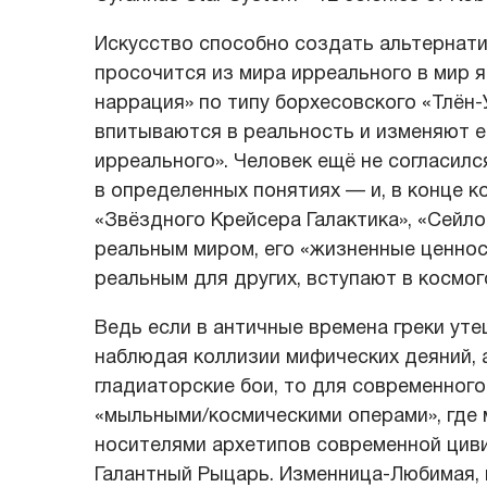
Искусство способно создать альтернат
просочится из мира ирреального в мир 
наррация» по типу борхесовского «Тлён-
впитываются в реальность и изменяют е
ирреального». Человек ещё не согласил
в определенных понятиях — и, в конце к
«Звёздного Крейсера Галактика», «Сейло
реальным миром, его «жизненные ценнос
реальным для других, вступают в космог
Ведь если в античные времена греки уте
наблюдая коллизии мифических деяний, 
гладиаторские бои, то для современного
«мыльными/космическими операми», где
носителями архетипов современной циви
Галантный Рыцарь. Изменница-Любимая, в