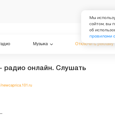
Мы использу
сайтом, вы 
об использо
правилами 
Радио
Музыка
Отключить рекламу
 - радио онлайн. Слушать
//newcaprica.101.ru
—