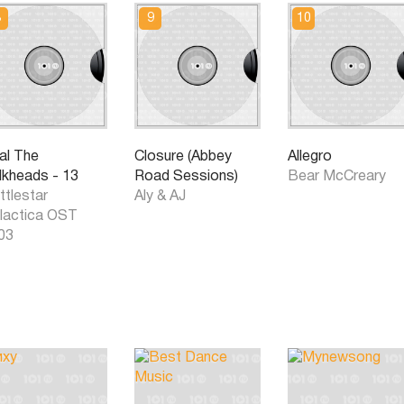
al The
Closure (Abbey
Allegro
lkheads - 13
Road Sessions)
Bear McCreary
ttlestar
Aly & AJ
lactica OST
03