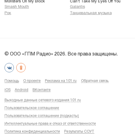
Monsters On My Block
Can’t Take My Eyes Off You
Smash Mouth
Galantis
Рок
Танцевальная музыка
© ООО «ГПМ Радио» 2026. Все права защищены.
Помощь
О проекте
Реклама на 101.ru
Обратная связь
iOS
Android
ВКонтакте
Выходные данные сетевого издания 101.ru
Пользовательское соглашение
Пользовательское соглашение (подкасты)
Интеллектуальные права и отказ от ответственности
Политика конфиденциальности
Результаты СОУТ