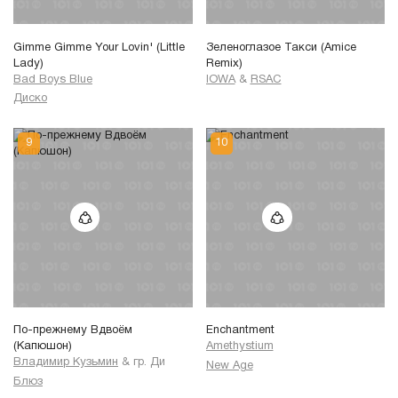
Gimme Gimme Your Lovin' (Little
Зеленоглазое Такси (Amice
Lady)
Remix)
Bad Boys Blue
IOWA
&
RSAC
Диско
По-прежнему Вдвоём
Enchantment
(Капюшон)
Amethystium
Владимир Кузьмин
&
гр. Ди
New Age
Блюз