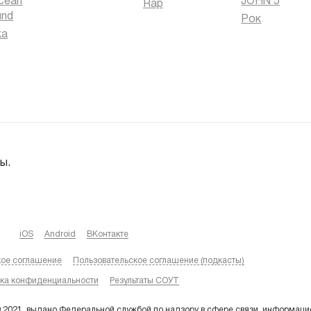
cean
JOHN 5
Rap
und
Рок
ка
ы.
iOS
Android
ВКонтакте
кое соглашение
Пользовательское соглашение (подкасты)
ка конфиденциальности
Результаты СОУТ
9.2021, выдано Федеральной службой по надзору в сфере связи, информаци