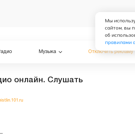
Мы использу
сайтом, вы 
об использо
правилами 
Радио
Музыка
Отключить рекламу
дио онлайн. Слушать
istlin.101.ru
—