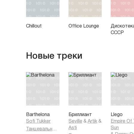
Chillout
Office Lounge
Дискотек
СССР
Новые треки
Barthelona
Бриллиант
Llego
Sofi Tukker
Seville
&
Artik
&
Empire Of
Asti
Sun
Танцевальная музыка