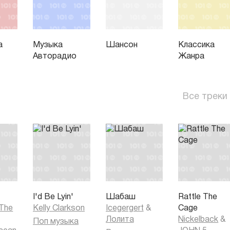
а
Музыка
Шансон
Классика
Авторадио
Жанра
Все треки
I'd Be Lyin'
Шабаш
Rattle The
 The
Kelly Clarkson
Icegergert
&
Cage
Лолита
Nickelback
&
Поп музыка