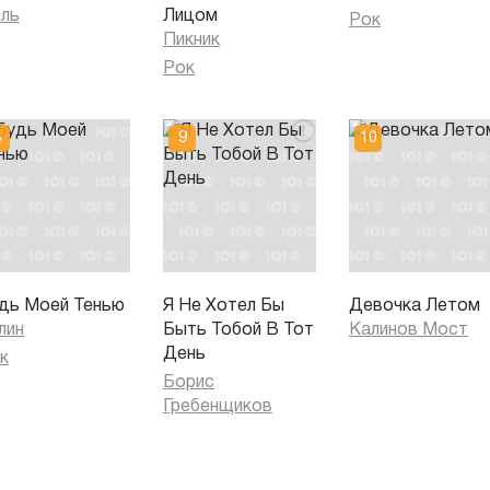
ль
Лицом
Рок
Пикник
Рок
дь Моей Тенью
Я Не Хотел Бы
Девочка Летом
лин
Быть Тобой В Тот
Калинов Мост
День
к
Борис
Гребенщиков