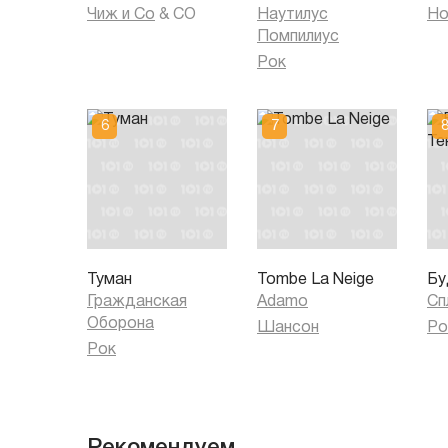
Чиж и Co
&
CO
Наутилус
Но
Помпилиус
Рок
Туман
Tombe La Neige
Бу
Гражданская
Adamo
Сп
Оборона
Шансон
Ро
Рок