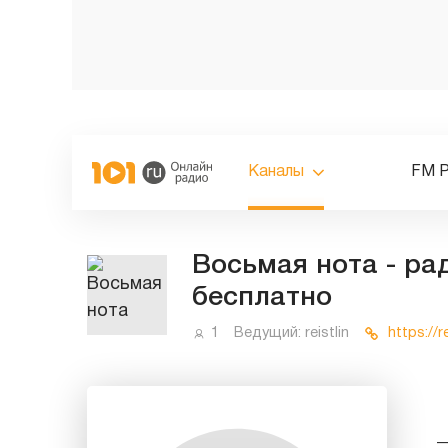
Каналы
FM 
Восьмая нота - ра
бесплатно
1
Ведущий:
reistlin
https://re