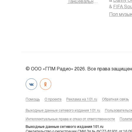
&
Danny O
Танцевальная музыка
&
FIFA So
Поп музы
© ООО «ГПМ Радио» 2026. Все права защищен
Помощь
О проекте
Реклама на 101.ru
Обратная связь
Выходные данные сетевого издания 101.ru
Пользовательс
Интеллектуальные права и отказ от ответственности
Полити
Выходные данные сетевого издания 101.ru
Свидетельство о регистрации СМИ Эл № ФС77-81931 от 16.0