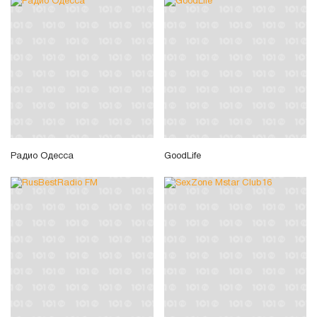
Радио Одесса
GoodLife