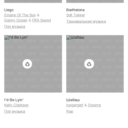
Llego
Barthelona
Empire Of The Sun
&
Sofi Tukker
Danny Ocean
&
FIFA Sound
Танцевальная музыка
Поп музыка
I'd Be Lyin'
Шабаш
Kelly Clarkson
Icegergert
&
Лолита
Поп музыка
Rap