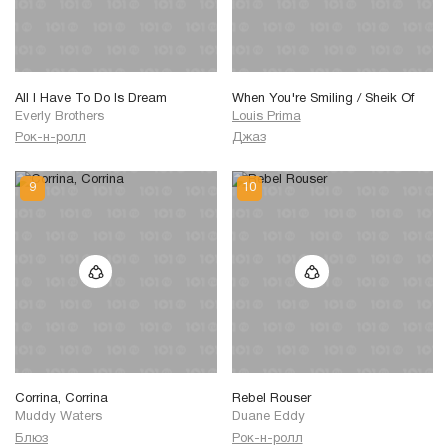
All I Have To Do Is Dream
When You're Smiling / Sheik Of
Everly Brothers
Louis Prima
Рок-н-ролл
Джаз
Corrina, Corrina
Rebel Rouser
Muddy Waters
Duane Eddy
Блюз
Рок-н-ролл