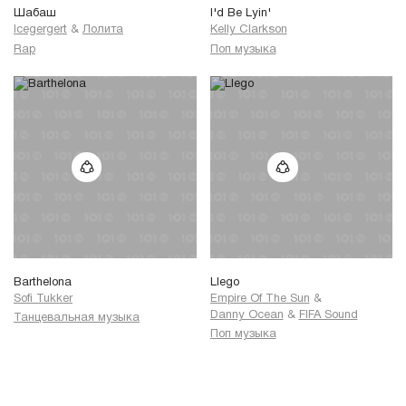
Шабаш
I'd Be Lyin'
Icegergert
&
Лолита
Kelly Clarkson
Rap
Поп музыка
Barthelona
Llego
Sofi Tukker
Empire Of The Sun
&
Danny Ocean
&
FIFA Sound
Танцевальная музыка
Поп музыка