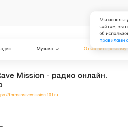
Мы использу
сайтом, вы 
об использо
правилами 
Радио
Музыка
Отключить рекламу
ave Mission - радио онлайн.
о
tps://formanravemission.101.ru
—