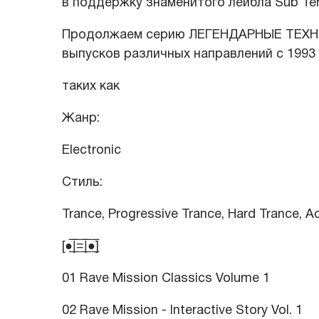
в поддержку знаменитого лейбла Sub Te
Продолжаем серию ЛЕГЕНДАРНЫЕ ТЕХНО
выпусков различных направлений с 1993 
таких как
Жанр:
Electronic
Стиль:
Trance, Progressive Trance, Hard Trance, A
[●̲̅̅|̲̅̅=̲̅̅|̲̅̅●̲̅̅]
01 Rave Mission Classics Volume 1
02 Rave Mission - Interactive Story Vol. 1