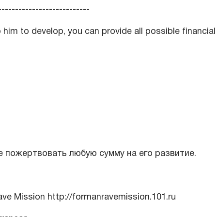
---------------------------
p him to develop, you can provide all possible financial
е пожертвовать любую сумму на его развитие.
e Mission http://formanravemission.101.ru