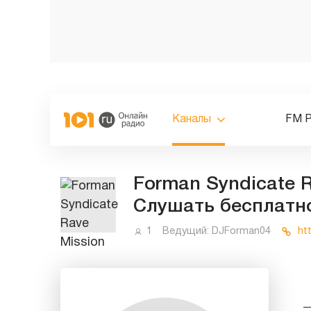
Каналы
FM 
Forman Syndicate R
Слушать бесплатн
1
Ведущий:
DJForman04
ht