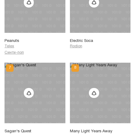
Peanuts
Electric Soca
Telex
Rodion
Синти-поп
Sagan's Quest
Many Light Years Away