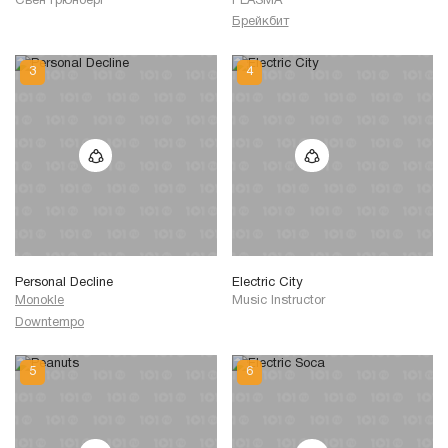
Свен Грюнберг
PLASMA
Брейкбит
Personal Decline
Electric City
Monokle
Music Instructor
Downtempo