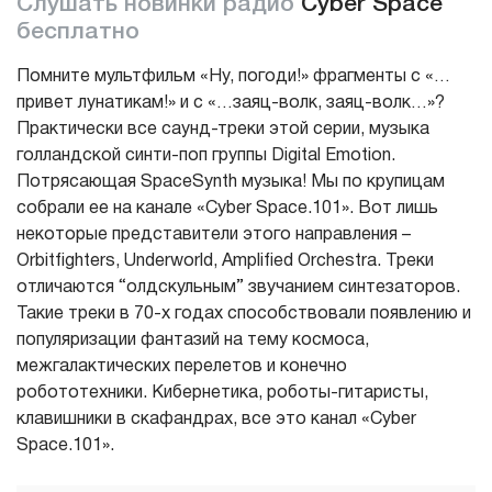
Слушать новинки радио
Cyber Space
бесплатно
Помните мультфильм «Ну, погоди!» фрагменты с «…
привет лунатикам!» и с «…заяц-волк, заяц-волк…»?
Практически все саунд-треки этой серии, музыка
голландской синти-поп группы Digital Emotion.
Потрясающая SpaceSynth музыка! Мы по крупицам
собрали ее на канале «Cyber Space.101». Вот лишь
некоторые представители этого направления –
Orbitfighters, Underworld, Amplified Orchestra. Треки
отличаются “олдскульным” звучанием синтезаторов.
Такие треки в 70-х годах способствовали появлению и
популяризации фантазий на тему космоса,
межгалактических перелетов и конечно
робототехники. Кибернетика, роботы-гитаристы,
клавишники в скафандрах, все это канал «Cyber
Space.101».