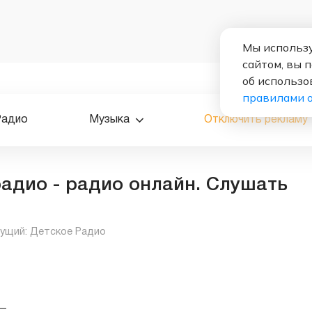
Мы использу
сайтом, вы 
об использо
правилами 
Радио
Музыка
Отключить рекламу
адио - радио онлайн. Слушать
ущий:
Детское Радио
—