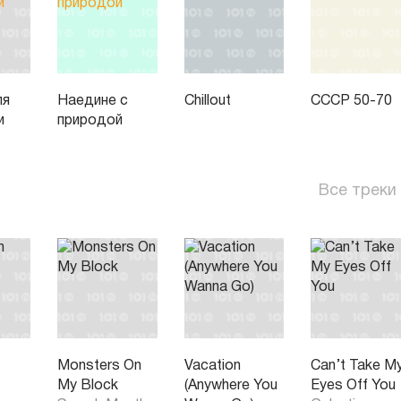
ля
Наедине с
Chillout
СССР 50-70
и
природой
Все треки
Monsters On
Vacation
Can’t Take M
My Block
(Anywhere You
Eyes Off You