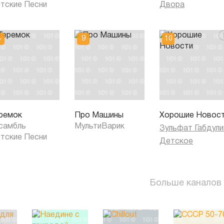
тские Песни
Двора
ремок
Про Машины
Хорошие Новос
самбль
МультиВарик
Зульфат Габдули
тские Песни
Детское
Больше каналов