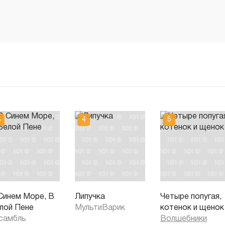
Синем Море, В
Липучка
Четыре попугая,
лой Пене
МультиВарик
котенок и щенок
самбль
Волшебники