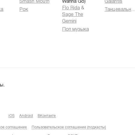
Smash Mouth
Wanna Go)
Galantis
Flo Rida
&
ка
Рок
Танцевальная муз
Sage The
Gemini
Поп музыка
ы.
iOS
Android
ВКонтакте
кое соглашение
Пользовательское соглашение (подкасты)