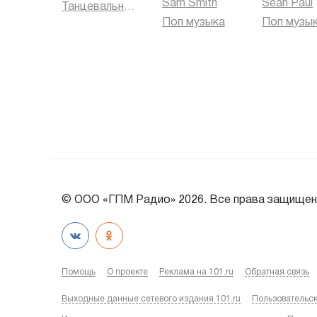
Sam Smith
Sean Paul
Танцевальная музыка
Поп музыка
Поп музы
© ООО «ГПМ Радио» 2026. Все права защищен
Помощь
О проекте
Реклама на 101.ru
Обратная связь
Выходные данные сетевого издания 101.ru
Пользовательс