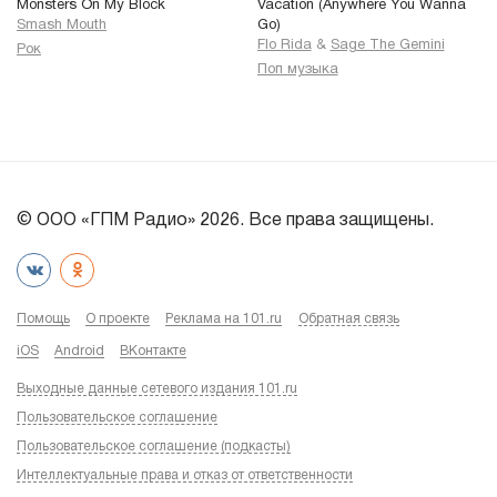
Monsters On My Block
Vacation (Anywhere You Wanna
Smash Mouth
Go)
Flo Rida
&
Sage The Gemini
Рок
Поп музыка
© ООО «ГПМ Радио» 2026. Все права защищены.
Помощь
О проекте
Реклама на 101.ru
Обратная связь
iOS
Android
ВКонтакте
Выходные данные сетевого издания 101.ru
Пользовательское соглашение
Пользовательское соглашение (подкасты)
Интеллектуальные права и отказ от ответственности