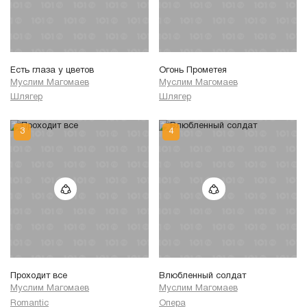
Есть глаза у цветов
Огонь Прометея
Муслим Магомаев
Муслим Магомаев
Шлягер
Шлягер
Проходит все
Влюбленный солдат
Муслим Магомаев
Муслим Магомаев
Romantic
Опера