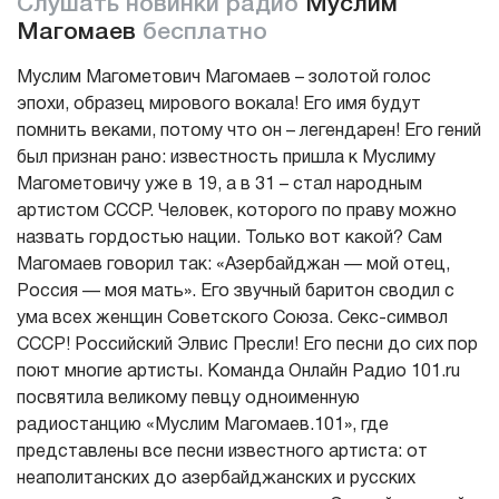
Слушать новинки радио
Муслим
Магомаев
бесплатно
Муслим Магометович Магомаев – золотой голос
эпохи, образец мирового вокала! Его имя будут
помнить веками, потому что он – легендарен! Его гений
был признан рано: известность пришла к Муслиму
Магометовичу уже в 19, а в 31 – стал народным
артистом СССР. Человек, которого по праву можно
назвать гордостью нации. Только вот какой? Сам
Магомаев говорил так: «Азербайджан — мой отец,
Россия — моя мать». Его звучный баритон сводил с
ума всех женщин Советского Союза. Секс-символ
СССР! Российский Элвис Пресли! Его песни до сих пор
поют многие артисты. Команда Онлайн Радио 101.ru
посвятила великому певцу одноименную
радиостанцию «Муслим Магомаев.101», где
представлены все песни известного артиста: от
неаполитанских до азербайджанских и русских