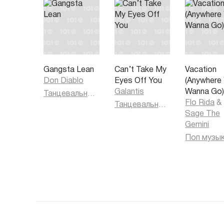
Gangsta Lean
Can’t Take My
Vacation
Don Diablo
Eyes Off You
(Anywhere
Galantis
Wanna Go
Танцевальная музыка
Flo Rida
&
Танцевальная музыка
Sage The
Gemini
Поп музы