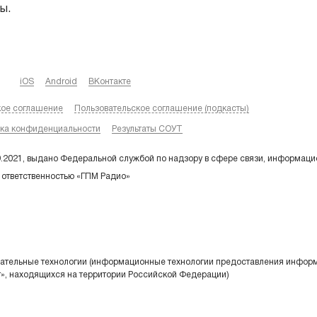
ы.
iOS
Android
ВКонтакте
кое соглашение
Пользовательское соглашение (подкасты)
ка конфиденциальности
Результаты СОУТ
9.2021, выдано Федеральной службой по надзору в сфере связи, информаци
 ответственностью «ГПМ Радио»
тельные технологии (информационные технологии предоставления информа
т», находящихся на территории Российской Федерации)