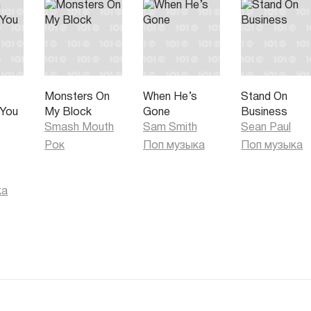
Monsters On
When He’s
Stand On
 You
My Block
Gone
Business
)
Smash Mouth
Sam Smith
Sean Paul
Рок
Поп музыка
Поп музыка
ка