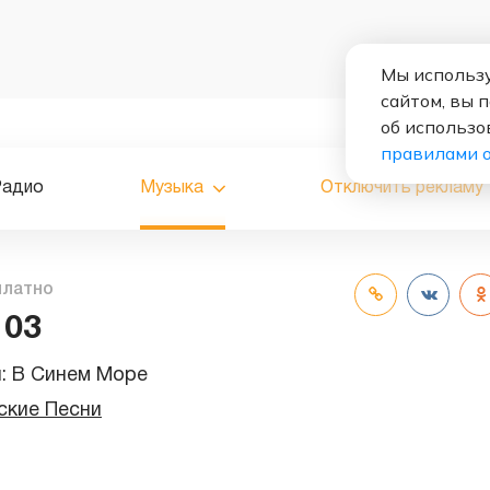
Мы использу
сайтом, вы 
об использо
правилами 
Радио
Музыка
Отключить рекламу
платно
 03
и:
В Синем Море
ские Песни