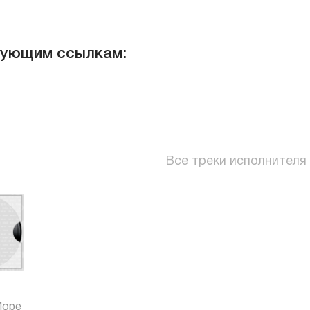
дующим ссылкам:
Все треки исполнителя
4
Море