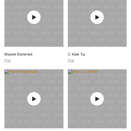
Мания Величия
С Кем Ты
Рок
Рок