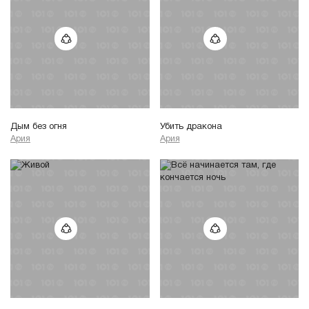
Дым без огня
Убить дракона
Ария
Ария