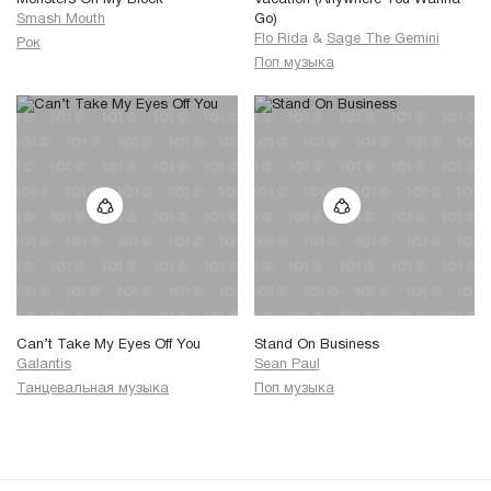
Monsters On My Block
Vacation (Anywhere You Wanna
Smash Mouth
Go)
Flo Rida
&
Sage The Gemini
Рок
Поп музыка
Can’t Take My Eyes Off You
Stand On Business
Galantis
Sean Paul
Танцевальная музыка
Поп музыка