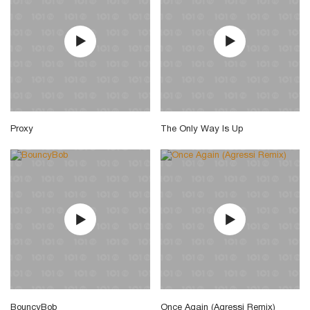
Proxy
The Only Way Is Up
BouncyBob
Once Again (Agressi Remix)