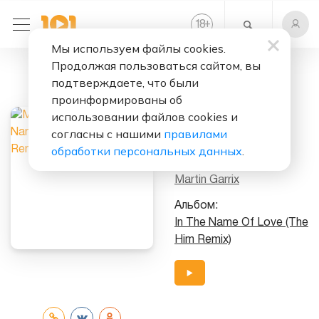
+
18
Мы используем файлы cookies.
Продолжая пользоваться сайтом, вы
Слушать бесплатно
подтверждаете, что были
In The Name Of
проинформированы об
Love (DallasK
использовании файлов cookies и
согласны с нашими
правилами
Remix)
обработки персональных данных
.
Исполнители:
Martin Garrix
Альбом:
In The Name Of Love (The
Him Remix)