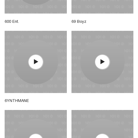
600 Ent.
69 Boyz
6YNTHMANE