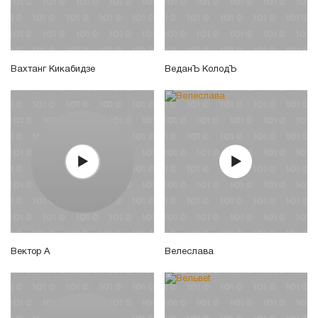
Вахтанг Кикабидзе
ВеданЪ КолодЪ
Вектор А
Велеслава