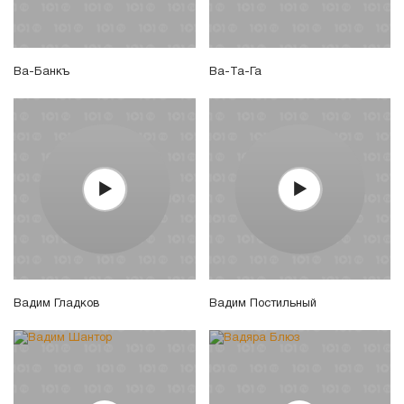
Ва-Банкъ
Ва-Та-Га
Вадим Гладков
Вадим Постильный