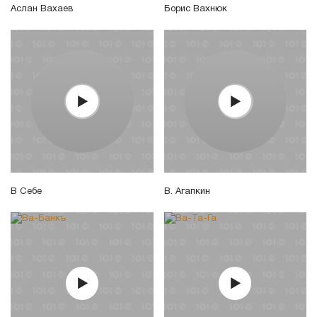
Аслан Вахаев
Борис Вахнюк
В Себе
В. Агапкин