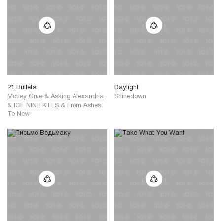
21 Bullets
Daylight
Motley Crue
&
Asking Alexandria
Shinedown
&
ICE NINE KILLS
&
From Ashes
To New