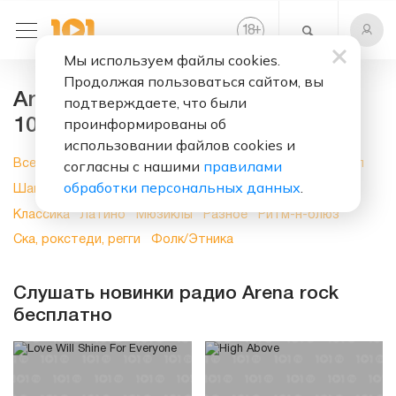
+
18
Мы используем файлы cookies.
Продолжая пользоваться сайтом, вы
Arena rock, слушать онлайн на
подтверждаете, что были
проинформированы об
101.ru
использовании файлов cookies и
согласны с нашими
правилами
Все
Новинки
Поп музыка
Рок
Электроника
Хип-хоп
обработки персональных данных
.
Шансон
Блюз
Джаз
Духовная музыка
Кантри
Классика
Латино
Мюзиклы
Разное
Ритм-н-блюз
Ска, рокстеди, регги
Фолк/Этника
Слушать новинки радио Arena rock
бесплатно