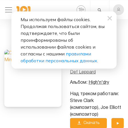
+
18
Мы используем файлы cookies.
Продолжая пользоваться сайтом, вы
Слушать бесплатно
подтверждаете, что были
Mirror, Mirror
проинформированы об
(Look Into My
использовании файлов cookies и
согласны с нашими
правилами
Eyes)
обработки персональных данных
.
Исполнитель:
Def Leppard
Альбом:
High'n'dry
Над треком работали:
Steve Clark
(композитор), Joe Elliott
(композитор)
Скачать