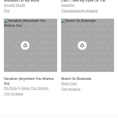
Monsters On My Block
Can’t Take My Eyes Off You
Smash Mouth
Galantis
Рок
Танцевальная музыка
Vacation (Anywhere You Wanna
Stand On Business
Go)
Sean Paul
Flo Rida
&
Sage The Gemini
Поп музыка
Поп музыка