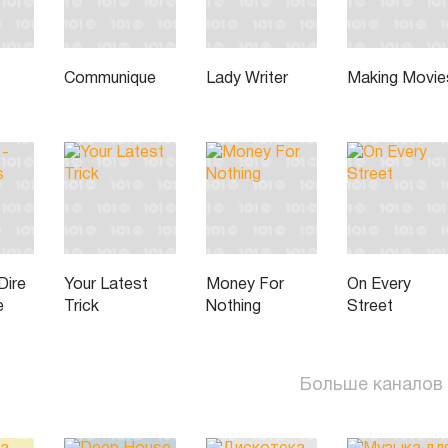
Communique
Lady Writer
Making Movie
Dire
Your Latest
Money For
On Every
e
Trick
Nothing
Street
Больше каналов