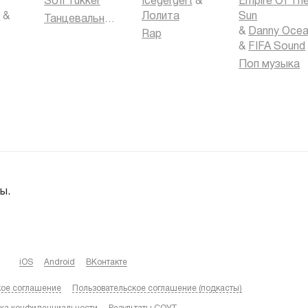
Sofi Tukker
Icegergert
&
Empire Of Th
k
&
Лолита
Sun
Танцевальная музыка
&
Danny Oce
Rap
&
FIFA Sound
Поп музыка
ы.
iOS
Android
ВКонтакте
кое соглашение
Пользовательское соглашение (подкасты)