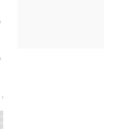
.
.
,