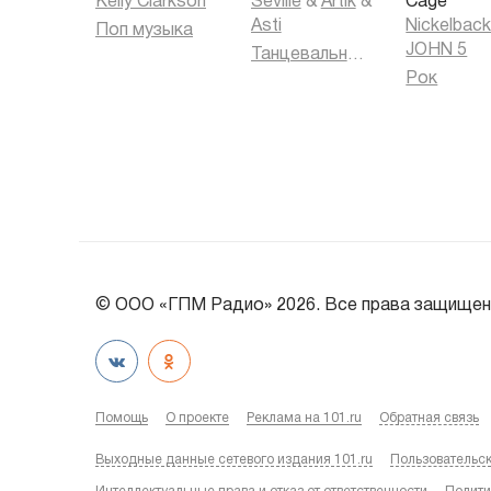
Kelly Clarkson
Seville
&
Artik
&
Cage
Asti
Nickelbac
Поп музыка
JOHN 5
Танцевальная музыка
Рок
© ООО «ГПМ Радио» 2026. Все права защищен
Помощь
О проекте
Реклама на 101.ru
Обратная связь
Выходные данные сетевого издания 101.ru
Пользовательс