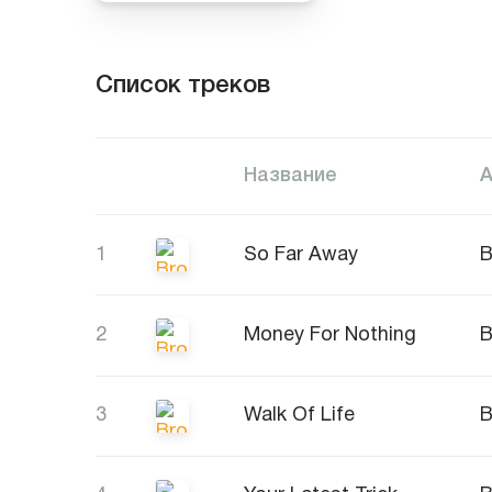
Список треков
Название
1
So Far Away
B
2
Money For Nothing
B
3
Walk Of Life
B