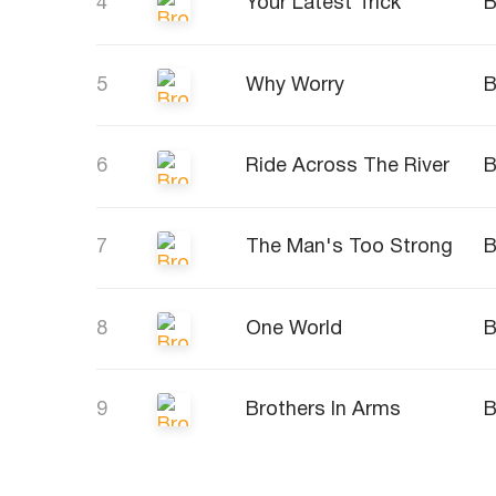
4
Your Latest Trick
B
5
Why Worry
B
6
Ride Across The River
B
7
The Man's Too Strong
B
8
One World
B
9
Brothers In Arms
B