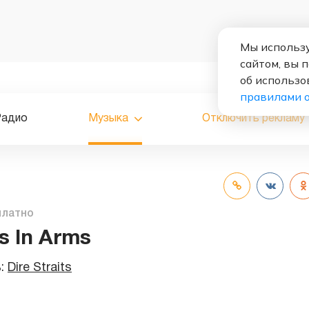
Мы использу
сайтом, вы 
об использо
правилами 
Радио
Музыка
Отключить рекламу
платно
s In Arms
ь:
Dire Straits