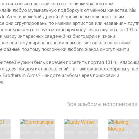
ается только платный контент с низким качеством
онлайн любую музыкальную подборку в отменном качестве. Мы
In Arms или любой другой сборник всем пользователям
е они сгруппированы по именам артистов или названиям групп
повом качестве звука можно круглосуточно слушать на 101.ru
 и массу интересных сведений из биографии и жизни
 все они сгруппированы по именам артистов или названиям
ые разные, поэтому поклонники любого жанра смогут найти
телей музыки былых времен посетить портал 101.ru. Классика
о и десятки других направлений - в таких жанрах собраны у нас
 Brothers In Arms? Найдите альбом через поисковик и
в.
Все альбомы исполнителя