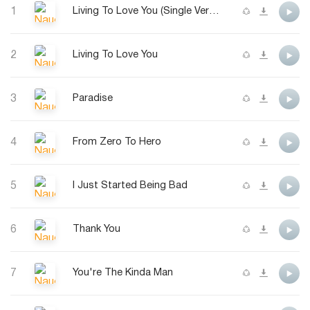
1
Living To Love You (Single Version)
2
Living To Love You
3
Paradise
4
From Zero To Hero
5
I Just Started Being Bad
6
Thank You
7
You're The Kinda Man