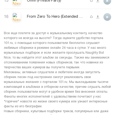
15
Ohhh (Private Party)
16
From Zero To Hero (Extended Album Remix)
Все еще платите за доступ к музыкальному контенту, качество
которого не всегда на высоте? Тогда оцените удобство портала
101.ru, с помощью которого пользователи бесплатно слушают
любимые сборники в режиме онлайн 24 часа в сутки. У нас много
музыкальных подборок и если желаете прослушать Naughty But
Nice, то вы найдете этот альбом за секунды. Также мы занимаемся
отслеживанием появления новых сборников, так что новинки из
творчества ваших кумиров вы получите первыми.
Меломаны, активные слушатели и любители иногда запустить
сборник песен под настроение смогут реализовать свои
музыкальные желания с порталом 101.ru. Мы выкладываем тысячи
композиций в альбомах в отборном качестве, причем слушать любой
сборник пользователи могут в удобное время без внесения оплаты.
Фанаты многих исполнителей с удовольствием почитают у нас
"горячие" новости из жизни своего кумира или узнают интересные
факты из его биографии.
Новые сборники, культовые подборки треков, популярные или даже