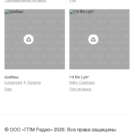
Танцевальная музыка
Рок
Шабаш
I'd Be Lyin'
Icegergert
&
Лолита
Kelly Clarkson
Rap
Поп музыка
© ООО «ГПМ Радио» 2026. Все права защищены.