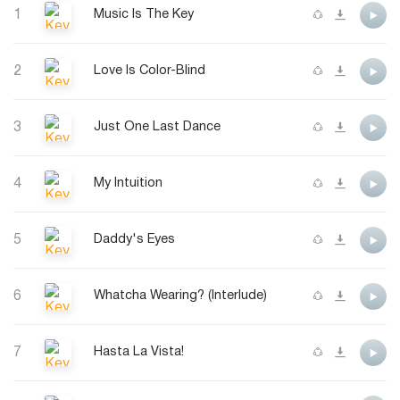
1
Music Is The Key
2
Love Is Color-Blind
3
Just One Last Dance
4
My Intuition
5
Daddy's Eyes
6
Whatcha Wearing? (Interlude)
7
Hasta La Vista!