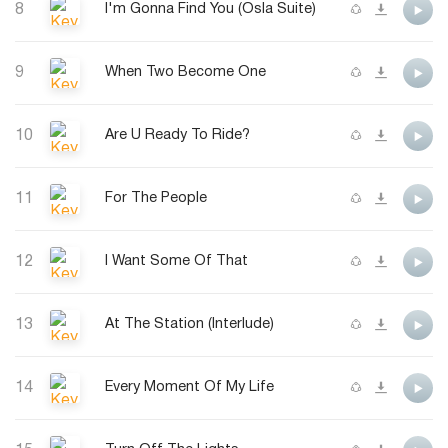
8
I'm Gonna Find You (Osla Suite)
9
When Two Become One
10
Are U Ready To Ride?
11
For The People
12
I Want Some Of That
13
At The Station (Interlude)
14
Every Moment Of My Life