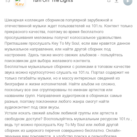
15
Turn Off The Lights
Шикарная коллекция сборников популярной зарубежной и
отечественной музыки ждет пользователей на 101.ru. Контент только
прекрасного качества, поэтому во время бесплатного
прослушивания меломаны получат колоссальное удовольствие.
Приглашаем прослушать Key To My Soul, если вам нравится данное
музыкальное направление, или найти другой сборник под
настроение. Здесь также много свежих альбомов - пользуйтесь
поисковиком для выбора желаемого контента.
Бесплатные музыкальные сборники с роликами в топовом качестве
звука можно круглосуточно слушать на 101.ru. Портал содержит не
только гигабайты музыки, но и массу интересных сведений из
биографии и жизни исполнителей. Найти альбом не сложно,
поскольку все они сгруппированы по именам артистов или
названиям групп. Направления аудиотреков в сборниках самые
разные, поэтому поклонники любого жанра смогут найти
аудиоконтент под свои вкусы.
Устали искать свежий альбом любимой группы или артиста в
свободном доступе? Воспользуйтесь музыкальным ресурсом 101.ru ,
ведь тут можно прослушать Key To My Soul или любой другой
сборник из широкого перечня совершенно бесплатно. Онлайн-
звучание вам понравится, а удобство поиска и разнообразие