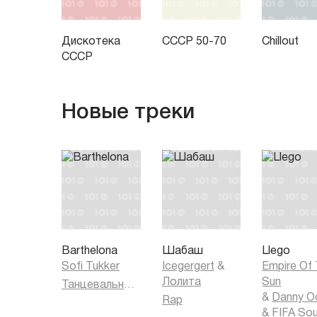
Дискотека
СССР 50-70
Chillout
СССР
Новые треки
Barthelona
Шабаш
Llego
Sofi Tukker
Icegergert
&
Empire Of
Лолита
Sun
Танцевальная музыка
&
Danny O
Rap
&
FIFA So