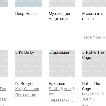
Deep House
Музыка для
Музыка для
медитации
офиса
Все треки
I'd Be Lyin'
Бриллиант
Rattle The
 The
Kelly Clarkson
Seville
&
Artik
&
Cage
Asti
Nickelback
&
Поп музыка
cean
JOHN 5
Танцевальная музыка
und
Рок