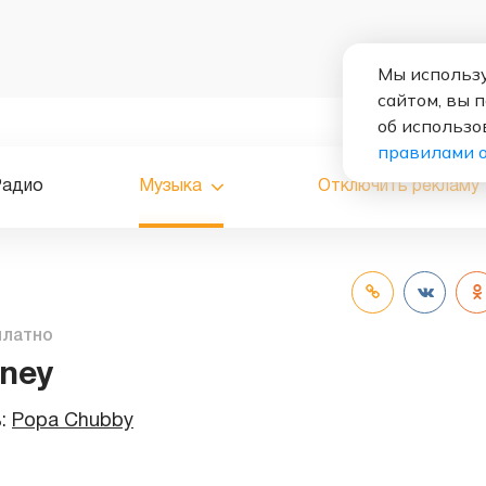
Мы использу
сайтом, вы 
об использо
правилами 
Радио
Музыка
Отключить рекламу
платно
ney
ь:
Popa Chubby