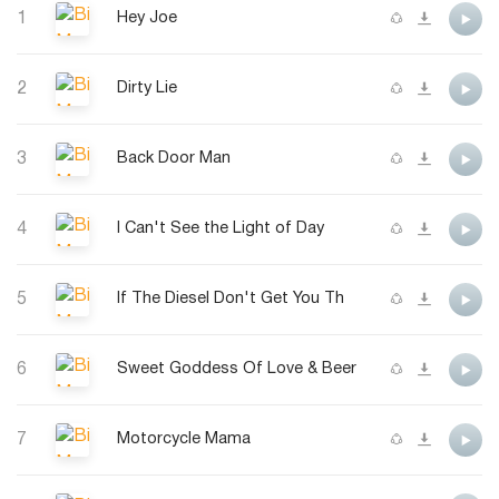
1
Hey Joe
2
Dirty Lie
3
Back Door Man
4
I Can't See the Light of Day
5
If The Diesel Don't Get You Th
6
Sweet Goddess Of Love & Beer
7
Motorcycle Mama