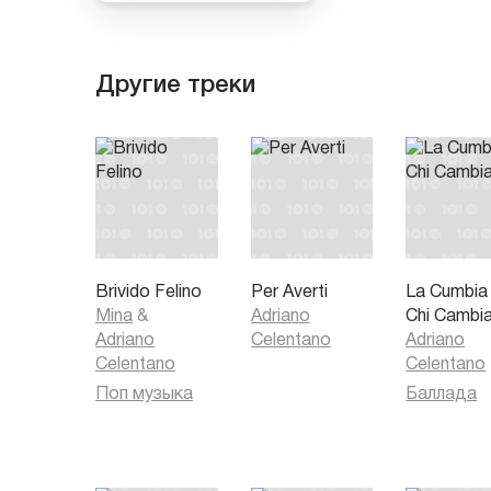
Другие треки
Brivido Felino
Per Averti
La Cumbia
Mina
&
Adriano
Chi Cambi
Adriano
Celentano
Adriano
Celentano
Celentano
Поп музыка
Баллада