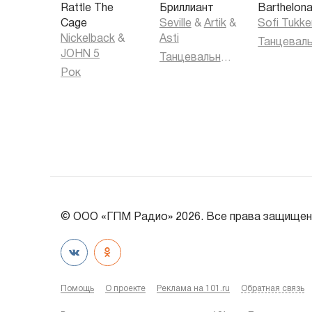
Rattle The
Бриллиант
Barthelon
Cage
Seville
&
Artik
&
Sofi Tukke
Nickelback
&
Asti
JOHN 5
Танцевальная музыка
Рок
© ООО «ГПМ Радио» 2026. Все права защищен
Помощь
О проекте
Реклама на 101.ru
Обратная связь