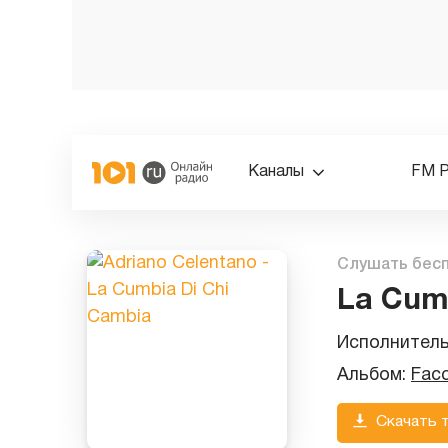
Каналы
FM 
Слушать бес
La Cum
Исполнител
Альбом:
Facc
Скачать 