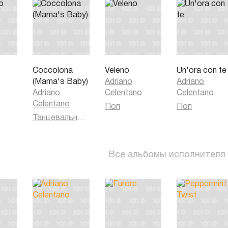
Coccolona
Veleno
Un'ora con te
(Mama's Baby)
Adriano
Adriano
Adriano
Celentano
Celentano
Celentano
Поп
Поп
Танцевальная музыка
Все альбомы исполнителя