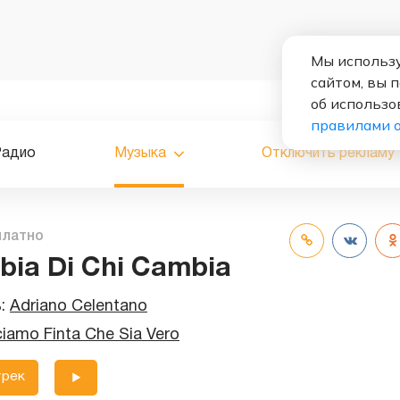
Мы использу
сайтом, вы 
об использо
правилами 
Радио
Музыка
Отключить рекламу
платно
bia Di Chi Cambia
ь:
Adriano Celentano
iamo Finta Che Sia Vero
трек