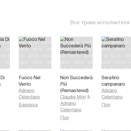
Все треки исполнителя
 Di
Fuoco Nel
Non Succederà
Serafino
a
Vento
Più
campanaro
Adriano
(Remastered)
Adriano
Celentano
Claudia Mori
&
Celentano
Adriano
Баллада
Поп
Celentano
Поп