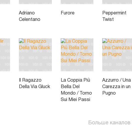
Adriano
Furore
Peppermint
Celentano
Twist
Il Ragazzo
La Coppia Più
Azzurro / Una
Della Via Gluck
Bella Del
Carezza in un
Mondo / Torno
Pugno
Sui Miei Passi
Больше каналов