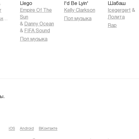
a
Llego
I'd Be Lyin'
Шабаш
r
Empire Of The
Kelly Clarkson
Icegergert
&
Sun
Лолита
Танцевальная музыка
Поп музыка
&
Danny Ocean
Rap
&
FIFA Sound
Поп музыка
ы.
iOS
Android
ВКонтакте