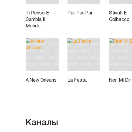
Ti Penso E
Pai-Pai-Pai
Stivalli E
Cambia Il
Colbacco
Mondo
A New Orleans
La Festa
Non Mi Dir
Каналы