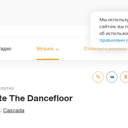
Мы использу
сайтом, вы 
об использо
правилами 
Радио
Музыка
Отключить рекламу
платно
te The Dancefloor
ь:
Cascada