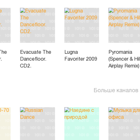
The
Evacuate The
Lugna
Pyromania
.
Dancefloor.
Favoriter 2009
(Spencer & Hil
CD2.
Airplay Remix)
Больше каналов