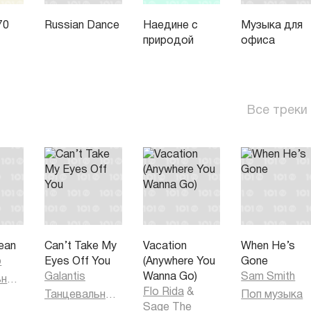
70
Russian Dance
Наедине с
Музыка для
природой
офиса
Все треки
ean
Can’t Take My
Vacation
When He’s
o
Eyes Off You
(Anywhere You
Gone
Galantis
Wanna Go)
Sam Smith
Танцевальная музыка
Flo Rida
&
Танцевальная музыка
Поп музыка
Sage The