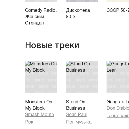
Comedy Radio.
Дискотека
СССР 50-
Женский
90-х
Стендап
Новые треки
Monsters On
Stand On
Gangsta L
My Block
Business
Don Diabl
Smash Mouth
Sean Paul
Рок
Поп музыка