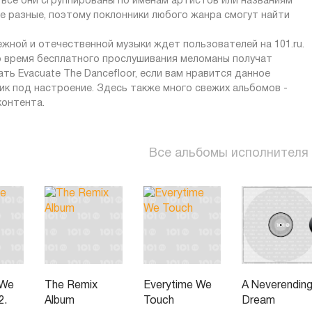
 все они сгруппированы по именам артистов или названиям
ые разные, поэтому поклонники любого жанра смогут найти
жной и отечественной музыки ждет пользователей на 101.ru.
о время бесплатного прослушивания меломаны получат
ь Evacuate The Dancefloor, если вам нравится данное
ик под настроение. Здесь также много свежих альбомов -
контента.
Все альбомы исполнителя
 We
The Remix
Everytime We
A Neverendin
2.
Album
Touch
Dream