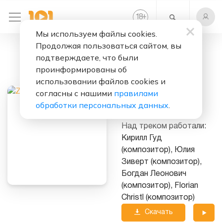
+
18
Мы используем файлы cookies.
Продолжая пользоваться сайтом, вы
Слушать бесплатно
подтверждаете, что были
Fly
проинформированы об
использовании файлов cookies и
Исполнитель:
ZIVERT
согласны с нашими
правилами
обработки персональных данных
.
Альбом:
Vinyl #1
Над треком работали:
Кирилл Гуд
(композитор), Юлия
Зиверт (композитор),
Богдан Леонович
(композитор), Florian
Christl (композитор)
Скачать