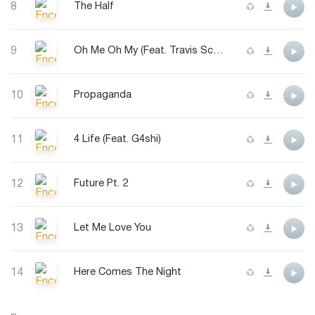
8
The Half
9
Oh Me Oh My (Feat. Travis Scott, The Migos & G4shi)
10
Propaganda
11
4 Life (Feat. G4shi)
12
Future Pt. 2
13
Let Me Love You
14
Here Comes The Night