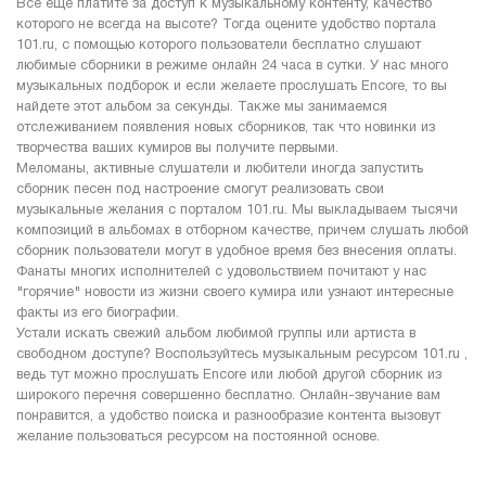
Все еще платите за доступ к музыкальному контенту, качество
которого не всегда на высоте? Тогда оцените удобство портала
101.ru, с помощью которого пользователи бесплатно слушают
любимые сборники в режиме онлайн 24 часа в сутки. У нас много
музыкальных подборок и если желаете прослушать Encore, то вы
найдете этот альбом за секунды. Также мы занимаемся
отслеживанием появления новых сборников, так что новинки из
творчества ваших кумиров вы получите первыми.
Меломаны, активные слушатели и любители иногда запустить
сборник песен под настроение смогут реализовать свои
музыкальные желания с порталом 101.ru. Мы выкладываем тысячи
композиций в альбомах в отборном качестве, причем слушать любой
сборник пользователи могут в удобное время без внесения оплаты.
Фанаты многих исполнителей с удовольствием почитают у нас
"горячие" новости из жизни своего кумира или узнают интересные
факты из его биографии.
Устали искать свежий альбом любимой группы или артиста в
свободном доступе? Воспользуйтесь музыкальным ресурсом 101.ru ,
ведь тут можно прослушать Encore или любой другой сборник из
широкого перечня совершенно бесплатно. Онлайн-звучание вам
понравится, а удобство поиска и разнообразие контента вызовут
желание пользоваться ресурсом на постоянной основе.