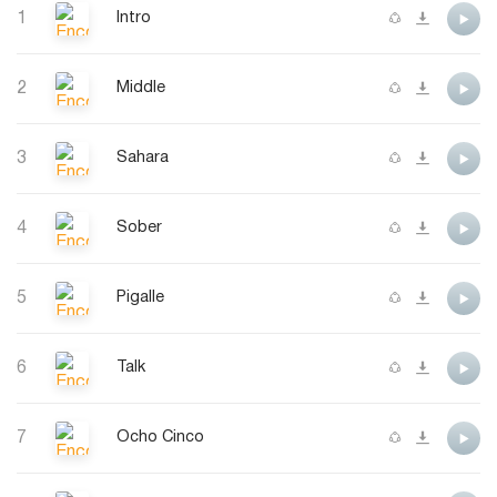
1
Intro
2
Middle
3
Sahara
4
Sober
5
Pigalle
6
Talk
7
Ocho Cinco