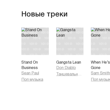
Новые треки
Stand On
Gangsta Lean
When He’
Business
Don Diablo
Gone
Sean Paul
Sam Smit
Танцевальная музыка
Поп музыка
Поп музы