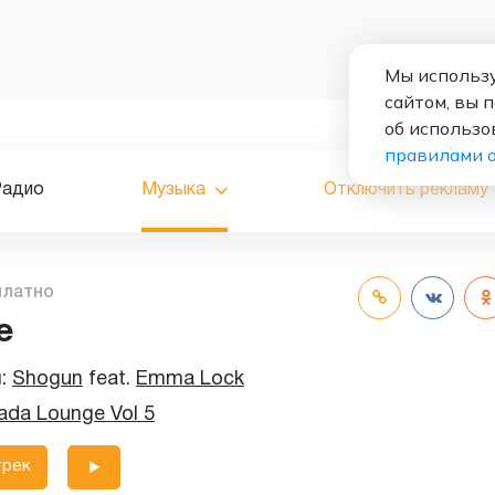
Мы использу
сайтом, вы 
об использо
правилами 
Радио
Музыка
Отключить рекламу
платно
e
и:
Shogun
feat.
Emma Lock
ada Lounge Vol 5
трек