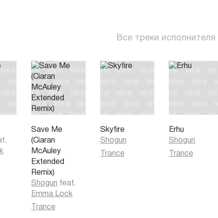
Все треки исполнителя
Save Me
Skyfire
Erhu
at.
(Ciaran
Shogun
Shogun
k
McAuley
Trance
Trance
Extended
Remix)
Shogun
feat.
Emma Lock
Trance