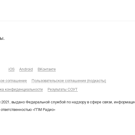
ы.
iOS
Android
ВКонтакте
кое соглашение
Пользовательское соглашение (подкасты)
ка конфиденциальности
Результаты СОУТ
9.2021, выдано Федеральной службой по надзору в сфере связи, информаци
 ответственностью «ГПМ Радио»