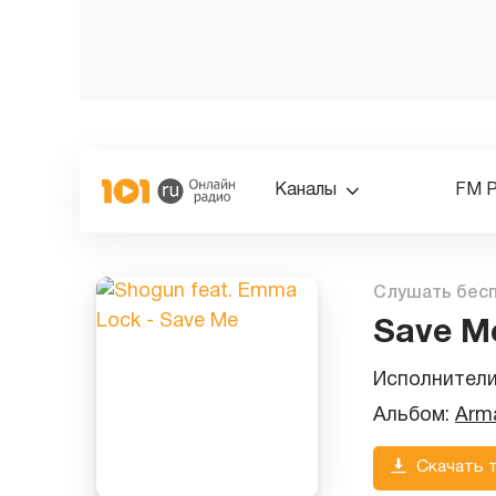
Каналы
FM 
Слушать бес
Save M
Исполнител
Альбом:
Arm
Скачать 