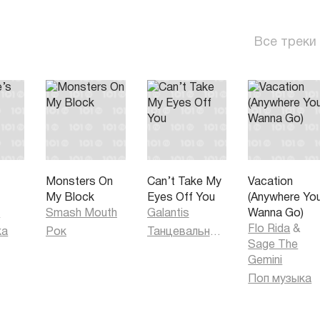
Все треки
s
Monsters On
Can’t Take My
Vacation
My Block
Eyes Off You
(Anywhere Yo
h
Smash Mouth
Galantis
Wanna Go)
Flo Rida
&
ка
Рок
Танцевальная музыка
Sage The
Gemini
Поп музыка