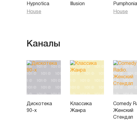
Hypnotica
Illusion
Pumphoni
House
House
Каналы
Дискотека
Классика
Comedy Ra
90-х
Жанра
Женский
Стендап