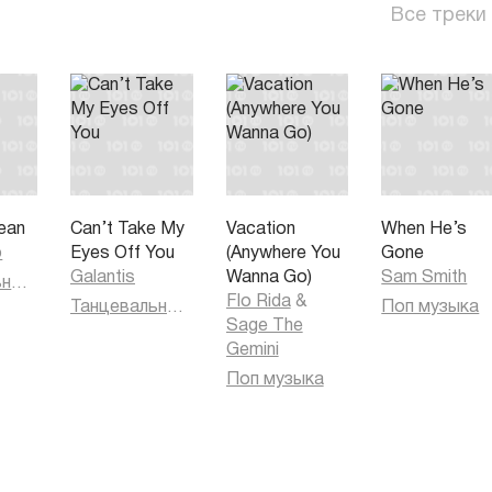
Все треки
ean
Can’t Take My
Vacation
When He’s
o
Eyes Off You
(Anywhere You
Gone
Galantis
Wanna Go)
Sam Smith
Танцевальная музыка
Flo Rida
&
Танцевальная музыка
Поп музыка
Sage The
Gemini
Поп музыка