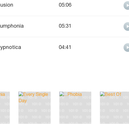
llusion
05:06
umphonia
05:31
ypnotica
04:41