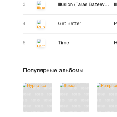
3
Illusion (Taras Bazeev Chillout Remix)
I
4
Get Better
P
5
Time
H
Популярные альбомы